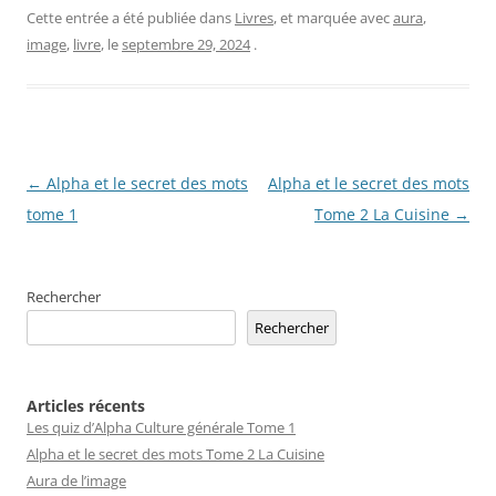
Cette entrée a été publiée dans
Livres
, et marquée avec
aura
,
image
,
livre
, le
septembre 29, 2024
.
Navigation
←
Alpha et le secret des mots
Alpha et le secret des mots
des
tome 1
Tome 2 La Cuisine
→
articles
Rechercher
Rechercher
Articles récents
Les quiz d’Alpha Culture générale Tome 1
Alpha et le secret des mots Tome 2 La Cuisine
Aura de l’image